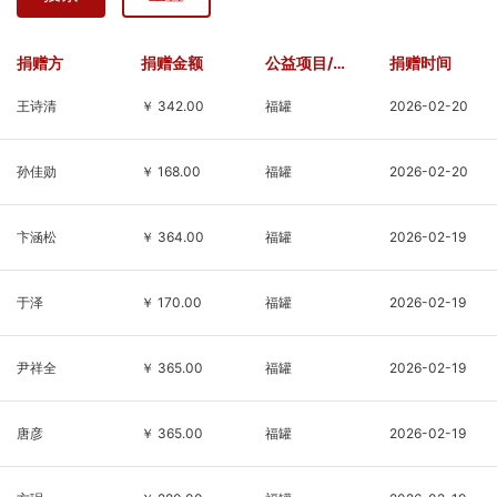
民革广陵基层委承办，扬
成长。六月初夏，草木清
州市江都区江豚保护协会
新、绿意盎然。基金会义
协办。此次活动共放流长
工与邮政工作人员一同来
捐赠方
捐赠金额
公益项目/基金
捐赠时间
吻鮠40260尾，胭脂鱼
到孩子们身边，放下忙
王诗清
￥ 342.00
福罐
2026-02-20
6115尾。本次活动旨在促
碌、静心陪伴，用耐心与
进长江流域生物多样性的
温柔贴近这群纯粹善良
恢复，同时提高公
的“星星的孩子”。活动现
孙佳勋
￥ 168.00
福罐
2026-02-20
场气氛温
卞涵松
￥ 364.00
福罐
2026-02-19
于泽
￥ 170.00
福罐
2026-02-19
尹祥全
￥ 365.00
福罐
2026-02-19
唐彦
￥ 365.00
福罐
2026-02-19