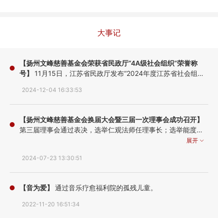
大事记
【扬州文峰慈善基金会荣获省民政厅“4A级社会组织”荣誉称
号】
11月15日，江苏省民政厅发布“2024年度江苏省社会组织
评估等级通告”，且于12月4日向我会颁发了社会组织等级评估
2024-12-04 16:33:53
证书和社会组织等级评估奖牌，扬州文峰慈善基金会正式被授
予“4A级社会组织”荣誉称号！
【扬州文峰慈善基金会换届大会暨三届一次理事会成功召开】
第三届理事会通过表决，选举仁观法师任理事长；选举能度法
师任副理事长；选举肖楠女士任副理事长兼秘书长；选举贾占
展开
仿为第二届监事会主席。同时礼请张秉铎先生、能修法师、徐
2024-07-23 13:30:51
丽玲女士为第三届理事会名誉理事长；礼请徐永斌先生、传智
法师、赵长虹女士、郭祝山先生为基金会顾问，张一军先生为
法律顾问；礼请心旺法师、广厚法师、吴月琴为第三届理事会
【音为爱】
通过音乐疗愈福利院的孤残儿童。
名誉理事。
2022-11-20 16:51:34