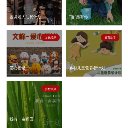
困境老人助餐计划
“蛋”愿有你
文化传承
教育助学
爱心福罐
乡村儿童营养餐计划
乡村振兴
我有一亩福田