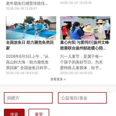
老年朋友们感受传统佳节
党日活动，集中观看红色
2026-06-07 16:49:25
暖意，扬州文峰慈善基金
2026-06-18 13:26:47
影片《给阿嬷的情书》。
会联合阿里巴巴公益、爱
影片以珍贵的侨批文化为
德基金会共同开展爸妈食
载体，讲述了跨越山海、
堂端午包粽子主题活动，
跨越岁月的家国深情与信
与老人们共迎安康佳节。
义善良，用小人物，真性
活动现场工作人员提前备
情、大情怀带来深刻的思
全国放鱼日 助力濒危鱼类回
童心向阳 与爱同行|扬州文峰
好粽叶、糯米、蜜枣、红
想触动与精神洗礼，为全
家
慈善联合扬州邮政暖心陪
豆等新鲜食材，老人们与
体党员上了一堂生动鲜
伴“星星孩子”
志愿者们围坐一桌，分工
活、意蕴深厚的党性教育
2026年6月5日上午，“从
六一儿童节，是属于每一
协作、有说有笑。捋粽
课。此次红色观影活动，
高山到大海・助力濒危鱼
个孩子的美好节日。为关
叶、填糯米、放馅料、捆
淬炼了党员的党性修养，
类回家” 全国放鱼日科学
爱特殊儿童群体，给予自
棉线，一双双布满岁月痕
夯实了初心使命。扬州文
增殖放流活动在扬州市广
2026-06-06 16:43:50
闭症儿童更多陪伴、温暖
2026-06-02 16:40:09
迹的巧手翻飞，不一会儿
峰慈善基金会党支部将汲
陵区李典镇沿江村新坝渔
与社会关怀，今天，扬州
查看更多 >
饱满圆润的粽子便堆满桌
取侨胞爱国向善、无私奉
港圆满举行。此次活动由
文峰慈善基金会联合扬州
面。大家闲话家常，分享
献的
扬州市广陵区农业农村局
邮政城区分公司文峰支
端午习
指导，民革扬州市委会、
局，走进甘泉博爱阳光家
长江生态保护基金会主
园，开展六一儿童节暖心
办，扬州文峰慈善基金
陪伴公益活动，陪伴自闭
会、泰兴市庆云慈善会、
症孩子们欢度节日、快乐
搜索
重置