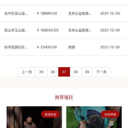
吴中区东山溢恒水产品经营部
￥ 188991.00
支持公益慈善事业发展
2021-12-30
昆山市玉山镇玉泉水产良种场
￥ 189000.00
支持公益慈善事业发展
2021-12-30
杉湾花园社区、连福社区、树人苑社区等
￥ 23450.00
助困
2021-12-30
上一页
35
36
37
38
39
下一页
推荐项目
敬老助老
扶贫帮困