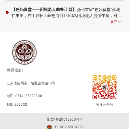
【爸妈食堂——困境老人助餐计划】
扬州首家“爸妈食堂”落地
仁丰里，在工作日为旌忠寺社区50名困境老人提供午餐，对于
行动不便的老人，志愿者还将上门送餐，以此改善老人生活质
展开
量，缓解他们做饭难、吃饭难的问题。
2021-11-24 09:03:58
【乡村儿童营养餐计划】
改善青海化隆县农村学生营养状况，
为化隆县100名困境学子提供在校期间每天一顿的营养爱心
餐，以改善孩子们的膳食营养，增强身体素质，促进健康成
展开
长。
联系我们
2021-09-01 16:05:11
江苏省扬州市广陵区宝塔路16号
【抗击疫情·守护家乡】
扬州突发新冠疫情，我会联合苏州弘化
电话: 0514-87822308
社慈善基金会、无锡祥符慈善基金会、常州天宁禅寺慈善基金
会、无锡暨阳圆融慈善基金会、无锡灵山慈善基金会、扬州恒
展开
邮编:225002
关注公众号
爱志愿者协会等社会组织及全国多位爱心人士向扬州各单位捐
2021-08-01 15:57:49
赠防疫物资、食品、生活物资，凝心聚力·共抗疫情
苏ICP备20016900号-1
32100202010325