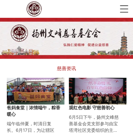
慈善资讯
爸妈食堂｜浓情端午，粽香
观红色电影 守慈善初心
暖心
6月5日下午，扬州文峰慈
端午临仲夏，时清日复
善基金会党支部参与由宝
长。6月17日，为让辖区
塔湾社区党委组织的主题