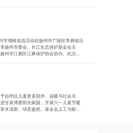
善基金会党支部将汲取侨胞爱国向善、无私
鱼日科学增殖放流活动在扬州市广陵区李典镇沿
民革扬州市委会、长江生态保护基金会主
，扬州市江都区江豚保护协会协办。此次活
流域生物多样性的恢复，同时提高公
给予自闭症儿童更多陪伴、温暖与社会关
走进甘泉博爱阳光家园，开展六一儿童节暖
，草木清新、绿意盎然。基金会义工与邮政
近这群纯粹善良的“星星的孩子”。活动现