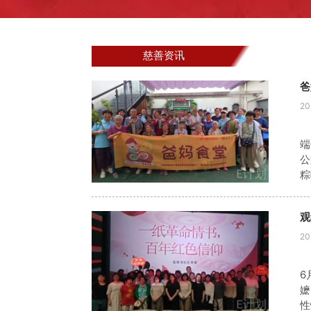
慈善资讯
爸
20
端
公
粽
馅
午
观
20
6
嬷
性