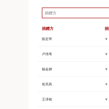
捐赠方
捐
陈宏琴
￥ 
卢伟苇
￥ 
杨金婵
￥ 
焦亮凤
￥ 
王泽铭
￥ 