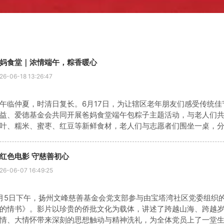
妈食堂｜浓情端午，粽香暖心
26-06-18 13:26:47
午临仲夏，时清日复长。6月17日，为让辖区老年朋友们感受传统
益、爱德基金会共同开展爸妈食堂端午包粽子主题活动，与老人们
叶、糯米、蜜枣、红豆等新鲜食材，老人们与志愿者们围坐一桌，
料、捆棉线，一双双布满岁月痕迹的巧手翻飞，不一会儿饱满圆润
习
红色电影 守慈善初心
26-06-07 16:49:25
月5日下午，扬州文峰慈善基金会党支部参与由宝塔湾社区党委组织
的情书》。影片以珍贵的侨批文化为载体，讲述了跨越山海、跨越
情、大情怀带来深刻的思想触动与精神洗礼，为全体党员上了一堂