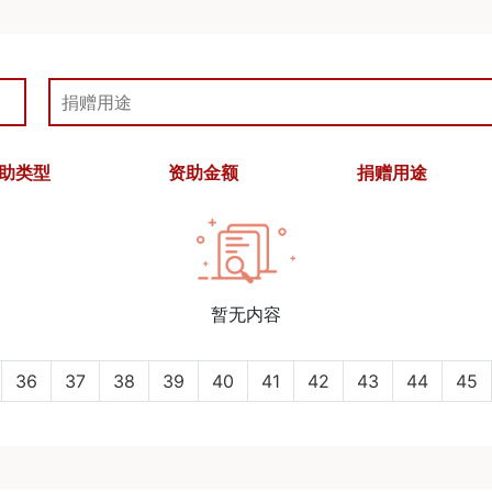
助类型
资助金额
捐赠用途
暂无内容
36
37
38
39
40
41
42
43
44
45