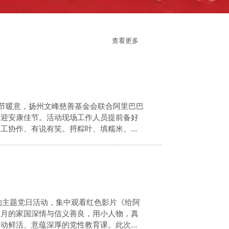
查看更多
佳节暖意，扬州文峰慈善基金会联合阿里巴巴
共迎安康佳节。活动现场工作人员提前备好
分工协作、有说有笑。捋粽叶、填糯米、放
的粽子便堆满桌面。大家闲话家常，分享端
的主题党日活动，集中观看红色影片《给阿
岁月的家国深情与信义善良，用小人物，真
生动鲜活、意蕴深厚的党性教育课。此次红