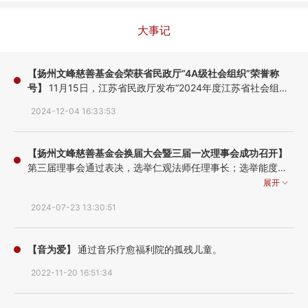
大事记
【扬州文峰慈善基金会荣获省民政厅“4A级社会组织”荣誉称
号】
11月15日，江苏省民政厅发布“2024年度江苏省社会组织
评估等级通告”，且于12月4日向我会颁发了社会组织等级评估
2024-12-04 16:33:53
证书和社会组织等级评估奖牌，扬州文峰慈善基金会正式被授
予“4A级社会组织”荣誉称号！
【扬州文峰慈善基金会换届大会暨三届一次理事会成功召开】
第三届理事会通过表决，选举仁观法师任理事长；选举能度法
师任副理事长；选举肖楠女士任副理事长兼秘书长；选举贾占
展开
仿为第二届监事会主席。同时礼请张秉铎先生、能修法师、徐
2024-07-23 13:30:51
丽玲女士为第三届理事会名誉理事长；礼请徐永斌先生、传智
法师、赵长虹女士、郭祝山先生为基金会顾问，张一军先生为
法律顾问；礼请心旺法师、广厚法师、吴月琴为第三届理事会
【音为爱】
通过音乐疗愈福利院的孤残儿童。
名誉理事。
2022-11-20 16:51:34