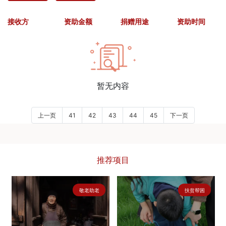
接收方
资助金额
捐赠用途
资助时间
暂无内容
上一页
41
42
43
44
45
下一页
推荐项目
敬老助老
扶贫帮困