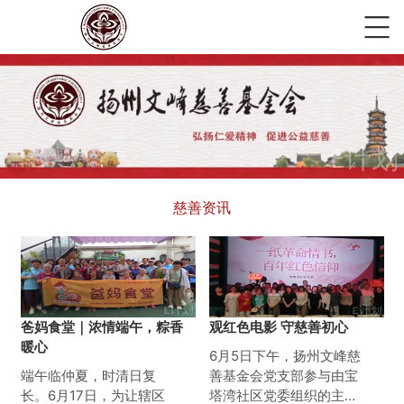
慈善资讯
爸妈食堂｜浓情端午，粽香
观红色电影 守慈善初心
暖心
6月5日下午，扬州文峰慈
端午临仲夏，时清日复
善基金会党支部参与由宝
长。6月17日，为让辖区
塔湾社区党委组织的主题