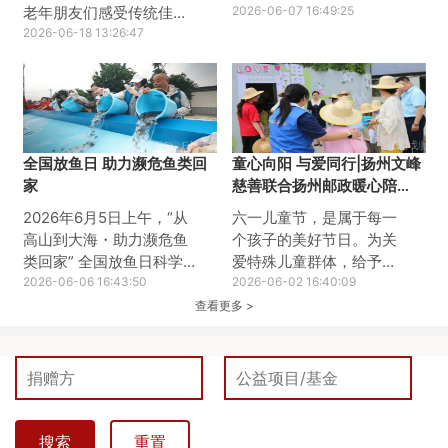
老年朋友们感受传统佳节
党日活动，集中观看红色
2026-06-07 16:49:25
暖意，扬州文峰慈善基金
2026-06-18 13:26:47
影片《给阿嬷的情书》。
会联合阿里巴巴公益、爱
影片以珍贵的侨批文化为
德基金会共同开展爸妈食
载体，讲述了跨越山海、
堂端午包粽子主题活动，
跨越岁月的家国深情与信
与老人们共迎安康佳节。
义善良，用小人物，真性
活动现场工作人员提前备
情、大情怀带来深刻的思
全国放鱼日 助力濒危鱼类回
童心向阳 与爱同行|扬州文峰
好粽叶、糯米、蜜枣、红
想触动与精神洗礼，为全
家
慈善联合扬州邮政暖心陪
豆等新鲜食材，老人们与
体党员上了一堂生动鲜
伴“星星孩子”
志愿者们围坐一桌，分工
活、意蕴深厚的党性教育
2026年6月5日上午，“从
六一儿童节，是属于每一
协作、有说有笑。捋粽
课。此次红色观影活动，
高山到大海・助力濒危鱼
个孩子的美好节日。为关
叶、填糯米、放馅料、捆
淬炼了党员的党性修养，
类回家” 全国放鱼日科学
爱特殊儿童群体，给予自
棉线，一双双布满岁月痕
夯实了初心使命。扬州文
增殖放流活动在扬州市广
2026-06-06 16:43:50
闭症儿童更多陪伴、温暖
2026-06-02 16:40:09
迹的巧手翻飞，不一会儿
峰慈善基金会党支部将汲
陵区李典镇沿江村新坝渔
与社会关怀，今天，扬州
查看更多 >
饱满圆润的粽子便堆满桌
取侨胞爱国向善、无私奉
港圆满举行。此次活动由
文峰慈善基金会联合扬州
面。大家闲话家常，分享
献的
扬州市广陵区农业农村局
邮政城区分公司文峰支
端午习
指导，民革扬州市委会、
局，走进甘泉博爱阳光家
长江生态保护基金会主
园，开展六一儿童节暖心
办，扬州文峰慈善基金
陪伴公益活动，陪伴自闭
会、泰兴市庆云慈善会、
症孩子们欢度节日、快乐
搜索
重置