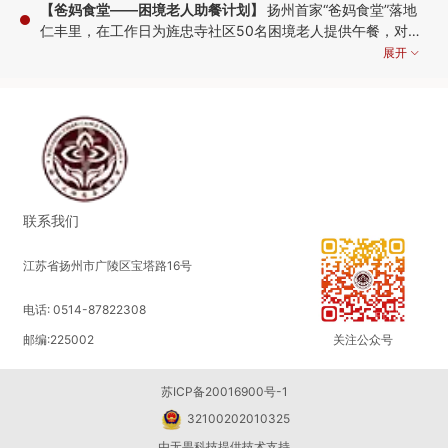
【爸妈食堂——困境老人助餐计划】
扬州首家“爸妈食堂”落地
仁丰里，在工作日为旌忠寺社区50名困境老人提供午餐，对于
行动不便的老人，志愿者还将上门送餐，以此改善老人生活质
展开
量，缓解他们做饭难、吃饭难的问题。
2021-11-24 09:03:58
【乡村儿童营养餐计划】
改善青海化隆县农村学生营养状况，
为化隆县100名困境学子提供在校期间每天一顿的营养爱心
餐，以改善孩子们的膳食营养，增强身体素质，促进健康成
展开
长。
联系我们
2021-09-01 16:05:11
江苏省扬州市广陵区宝塔路16号
【抗击疫情·守护家乡】
扬州突发新冠疫情，我会联合苏州弘化
电话: 0514-87822308
社慈善基金会、无锡祥符慈善基金会、常州天宁禅寺慈善基金
会、无锡暨阳圆融慈善基金会、无锡灵山慈善基金会、扬州恒
展开
邮编:225002
关注公众号
爱志愿者协会等社会组织及全国多位爱心人士向扬州各单位捐
2021-08-01 15:57:49
赠防疫物资、食品、生活物资，凝心聚力·共抗疫情
苏ICP备20016900号-1
32100202010325
【驰援河南特大暴雨】
河南发生特大暴雨，数座城市遭受灾
由
无畏科技
提供技术支持