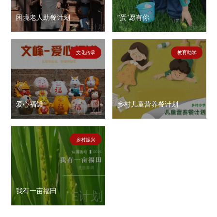
困境老人助餐计划
“蛋”愿有你
文化传承
教育助学
爱心福罐
乡村儿童营养餐计划
乡村振兴
我有一亩福田