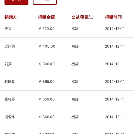
民革广陵基层委承办，扬
成长。六月初夏，草木清
州市江都区江豚保护协会
新、绿意盎然。基金会义
协办。此次活动共放流长
工与邮政工作人员一同来
捐赠方
捐赠金额
公益项目/基金
捐赠时间
吻鮠40260尾，胭脂鱼
到孩子们身边，放下忙
王雷
￥ 570.00
福罐
2014-12-11
6115尾。本次活动旨在促
碌、静心陪伴，用耐心与
进长江流域生物多样性的
温柔贴近这群纯粹善良
恢复，同时提高公
的“星星的孩子”。活动现
迟阿民
￥ 400.00
福罐
2014-12-11
场气氛温
刘萍
￥ 366.00
福罐
2014-12-11
林国钢
￥ 365.00
福罐
2014-12-11
夏钰霖
￥ 359.00
福罐
2014-12-11
冯爱华
￥ 366.00
福罐
2014-12-11