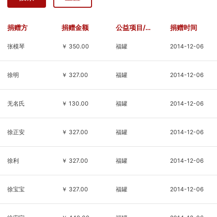
民革广陵基层委承办，扬
成长。六月初夏，草木清
州市江都区江豚保护协会
新、绿意盎然。基金会义
协办。此次活动共放流长
工与邮政工作人员一同来
捐赠方
捐赠金额
公益项目/基金
捐赠时间
吻鮠40260尾，胭脂鱼
到孩子们身边，放下忙
张模琴
￥ 350.00
福罐
2014-12-06
6115尾。本次活动旨在促
碌、静心陪伴，用耐心与
进长江流域生物多样性的
温柔贴近这群纯粹善良
恢复，同时提高公
的“星星的孩子”。活动现
徐明
￥ 327.00
福罐
2014-12-06
场气氛温
无名氏
￥ 130.00
福罐
2014-12-06
徐正安
￥ 327.00
福罐
2014-12-06
徐利
￥ 327.00
福罐
2014-12-06
徐宝宝
￥ 327.00
福罐
2014-12-06