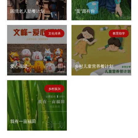
困境老人助餐计划
“蛋”愿有你
文化传承
教育助学
爱心福罐
乡村儿童营养餐计划
乡村振兴
我有一亩福田