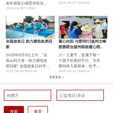
老年朋友们感受传统佳节
党日活动，集中观看红色
2026-06-07 16:49:25
暖意，扬州文峰慈善基金
2026-06-18 13:26:47
影片《给阿嬷的情书》。
会联合阿里巴巴公益、爱
影片以珍贵的侨批文化为
德基金会共同开展爸妈食
载体，讲述了跨越山海、
堂端午包粽子主题活动，
跨越岁月的家国深情与信
与老人们共迎安康佳节。
义善良，用小人物，真性
活动现场工作人员提前备
情、大情怀带来深刻的思
全国放鱼日 助力濒危鱼类回
童心向阳 与爱同行|扬州文峰
好粽叶、糯米、蜜枣、红
想触动与精神洗礼，为全
家
慈善联合扬州邮政暖心陪
豆等新鲜食材，老人们与
体党员上了一堂生动鲜
伴“星星孩子”
志愿者们围坐一桌，分工
活、意蕴深厚的党性教育
2026年6月5日上午，“从
六一儿童节，是属于每一
协作、有说有笑。捋粽
课。此次红色观影活动，
高山到大海・助力濒危鱼
个孩子的美好节日。为关
叶、填糯米、放馅料、捆
淬炼了党员的党性修养，
类回家” 全国放鱼日科学
爱特殊儿童群体，给予自
棉线，一双双布满岁月痕
夯实了初心使命。扬州文
增殖放流活动在扬州市广
2026-06-06 16:43:50
闭症儿童更多陪伴、温暖
2026-06-02 16:40:09
迹的巧手翻飞，不一会儿
峰慈善基金会党支部将汲
陵区李典镇沿江村新坝渔
与社会关怀，今天，扬州
查看更多 >
饱满圆润的粽子便堆满桌
取侨胞爱国向善、无私奉
港圆满举行。此次活动由
文峰慈善基金会联合扬州
面。大家闲话家常，分享
献的
扬州市广陵区农业农村局
邮政城区分公司文峰支
端午习
指导，民革扬州市委会、
局，走进甘泉博爱阳光家
长江生态保护基金会主
园，开展六一儿童节暖心
办，扬州文峰慈善基金
陪伴公益活动，陪伴自闭
会、泰兴市庆云慈善会、
症孩子们欢度节日、快乐
搜索
重置