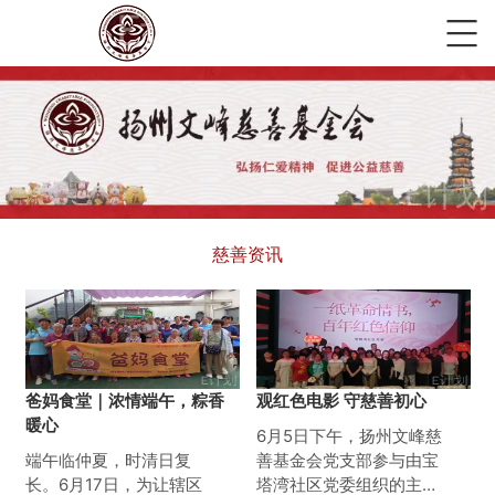
慈善资讯
爸妈食堂｜浓情端午，粽香
观红色电影 守慈善初心
暖心
6月5日下午，扬州文峰慈
端午临仲夏，时清日复
善基金会党支部参与由宝
长。6月17日，为让辖区
塔湾社区党委组织的主题