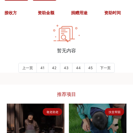
接收方
资助金额
捐赠用途
资助时间
暂无内容
上一页
41
42
43
44
45
下一页
推荐项目
敬老助老
扶贫帮困