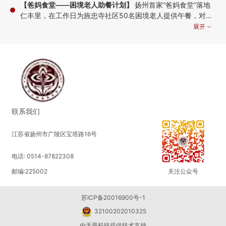
【爸妈食堂——困境老人助餐计划】
扬州首家“爸妈食堂”落地
仁丰里，在工作日为旌忠寺社区50名困境老人提供午餐，对于
行动不便的老人，志愿者还将上门送餐，以此改善老人生活质
展开
量，缓解他们做饭难、吃饭难的问题。
2021-11-24 09:03:58
【乡村儿童营养餐计划】
改善青海化隆县农村学生营养状况，
为化隆县100名困境学子提供在校期间每天一顿的营养爱心
餐，以改善孩子们的膳食营养，增强身体素质，促进健康成
展开
长。
联系我们
2021-09-01 16:05:11
江苏省扬州市广陵区宝塔路16号
【抗击疫情·守护家乡】
扬州突发新冠疫情，我会联合苏州弘化
电话: 0514-87822308
社慈善基金会、无锡祥符慈善基金会、常州天宁禅寺慈善基金
会、无锡暨阳圆融慈善基金会、无锡灵山慈善基金会、扬州恒
展开
邮编:225002
关注公众号
爱志愿者协会等社会组织及全国多位爱心人士向扬州各单位捐
2021-08-01 15:57:49
赠防疫物资、食品、生活物资，凝心聚力·共抗疫情
苏ICP备20016900号-1
32100202010325
【驰援河南特大暴雨】
河南发生特大暴雨，数座城市遭受灾
由
无畏科技
提供技术支持