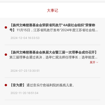
大事记
【扬州文峰慈善基金会荣获省民政厅“4A级社会组织”荣誉称
号】
11月15日，江苏省民政厅发布“2024年度江苏省社会组织
评估等级通告”，且于12月4日向我会颁发了社会组织等级评估
2024-12-04 16:33:53
证书和社会组织等级评估奖牌，扬州文峰慈善基金会正式被授
予“4A级社会组织”荣誉称号！
【扬州文峰慈善基金会换届大会暨三届一次理事会成功召开】
第三届理事会通过表决，选举仁观法师任理事长；选举能度法
师任副理事长；选举肖楠女士任副理事长兼秘书长；选举贾占
展开
仿为第二届监事会主席。同时礼请张秉铎先生、能修法师、徐
2024-07-23 13:30:51
丽玲女士为第三届理事会名誉理事长；礼请徐永斌先生、传智
法师、赵长虹女士、郭祝山先生为基金会顾问，张一军先生为
法律顾问；礼请心旺法师、广厚法师、吴月琴为第三届理事会
【音为爱】
通过音乐疗愈福利院的孤残儿童。
名誉理事。
2022-11-20 16:51:34